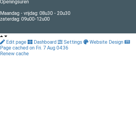
Openingsuren
Maandag - vrijdag: 08u30 - 20u30
zaterdag: 09u00-12u00
Edit page
Dashboard
Settings
Website Design
Page cached on Fri. 7 Aug 04:36
Renew cache